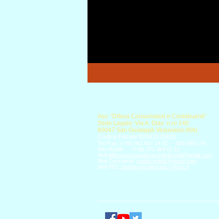
Ass. "Difesa Consumatori e Contribuenti"
Sede Legale: Via A. Diaz n.ro 140
80047 San Giuseppe Vesuviano (NA)
Codice Fiscale 92042120631
Tel./Fax: (+39) 081 827 14 82 -- 800 985 174
Info Mobile: (+39) 371 369 01 10
Mail:
difesaconsumatoriecontribuenti@gmail.com
Mail Consulenti:
studioceriello@gmail.com
Mail PEC
studioconsulenzadcc@pec.it