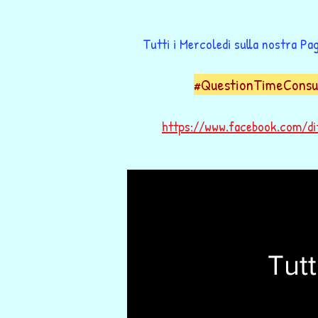
Tutti i Mercoledi sulla nostra Pag
#QuestionTimeConsu
https://www.facebook.com/dif
Tutt